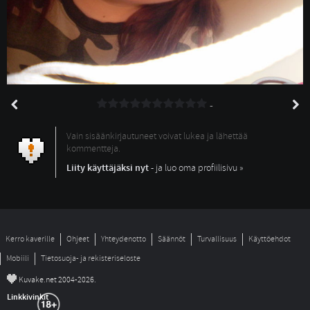
-
Vain sisäänkirjautuneet voivat lukea ja lähettää
kommentteja.
Liity käyttäjäksi nyt
- ja luo oma profiilisivu »
Kerro kaverille
Ohjeet
Yhteydenotto
Säännöt
Turvallisuus
Käyttöehdot
Mobiili
Tietosuoja- ja rekisteriseloste
©
Kuvake.net 2004-2026.
Linkkivinkit