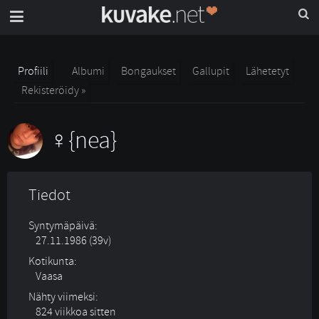
Profiili
Albumi
Bongaukset
Gallupit
Lähetetyt
Rekisteröidy »
{nea}
Tiedot
Syntymäpäivä:
27.11.1986 (39v)
Kotikunta:
Vaasa
Nähty viimeksi:
824 viikkoa sitten