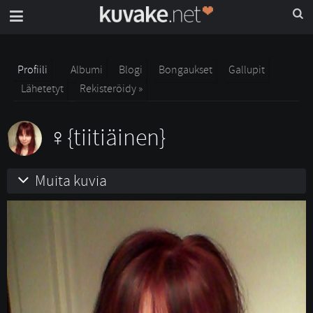
Profiili
Albumi
Blogi
Bongaukset
Gallupit
Lähetetyt
Rekisteröidy »
{tiitiäinen}
Muita kuvia