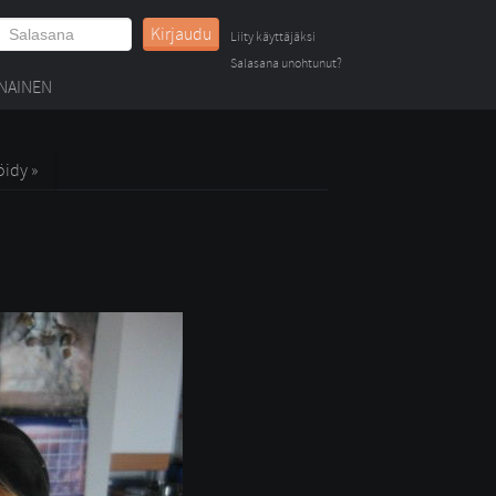
Kirjaudu
Liity käyttäjäksi
Salasana unohtunut?
NAINEN
öidy »