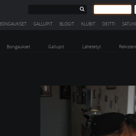
BONGAUKSET
GALLUPIT
BLOGIT
KLUBIT
DEITTI
SATUN
Bongaukset
Gallupit
Lähetetyt
Rekister