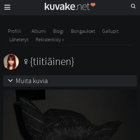
Profiili
Albumi
Blogi
Bongaukset
Gallupit
Lähetetyt
Rekisteröidy »
{tiitiäinen}
Muita kuvia