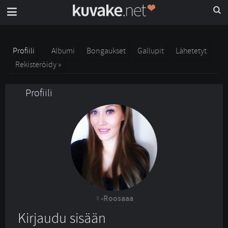
Profiili
Albumi
Bongaukset
Gallupit
Lähetetyt
Rekisteröidy »
Profiili
-Roosaaa
Kirjaudu sisään