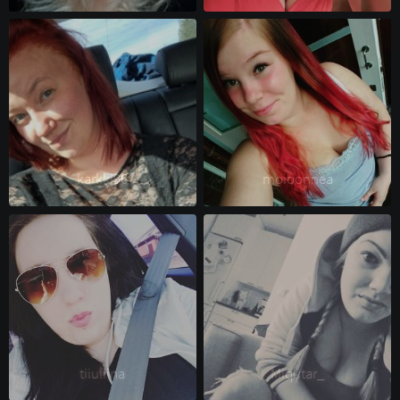
karkki96 
moioonnea 
tiiuliina 
Miqutar_ 