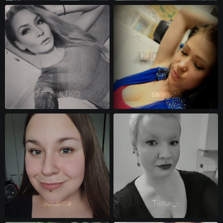
DIFFICULTKID 
saraman 
Josalina 
Tiinu-_- 