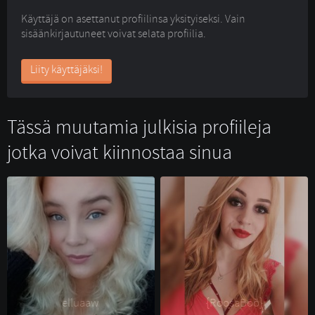
Käyttäjä on asettanut profiilinsa yksityiseksi. Vain
sisäänkirjautuneet voivat selata profiilia.
Liity käyttäjäksi!
Tässä muutamia julkisia profiileja
jotka voivat kiinnostaa sinua
elluaaw 
{RoosaBöö} 