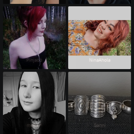
Pinjaöö 
NinaAhola 
meluu^ 
Sanni 