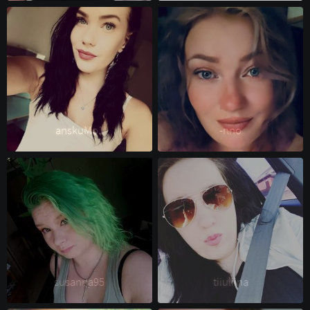
anskuMo1 
-nno 
susanna95 
tiiuliina 