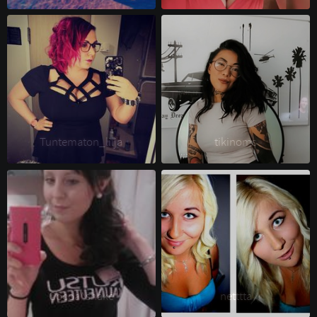
Tuntematon_lilja 
tikinoms 
Cocoa^shake 
netttta 