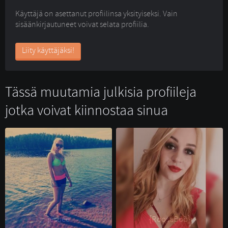
Käyttäjä on asettanut profiilinsa yksityiseksi. Vain
sisäänkirjautuneet voivat selata profiilia.
Liity käyttäjäksi!
Tässä muutamia julkisia profiileja
jotka voivat kiinnostaa sinua
jesuee 
{RoosaBöö} 