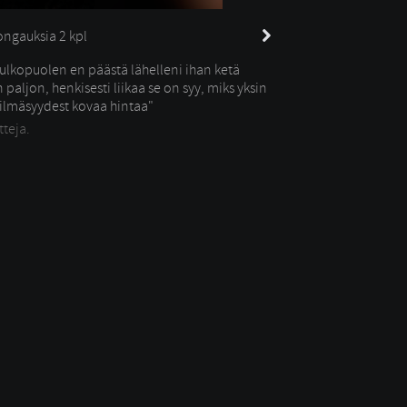
ngauksia 
2 kpl
 ulkopuolen en päästä lähelleni ihan ketä 
aljon, henkisesti liikaa se on syy, miks yksin
silmäsyydest kovaa hintaa"
tteja.