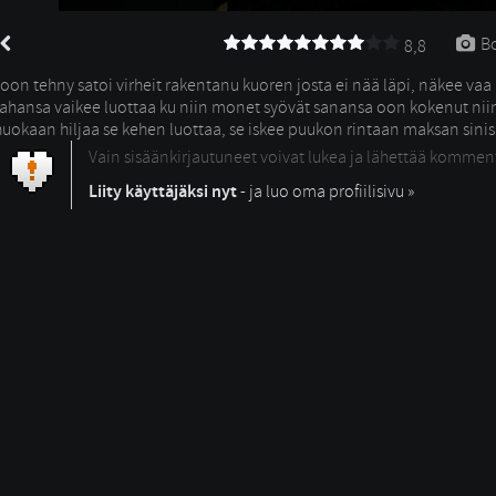
Bo
8,8
"oon tehny satoi virheit rakentanu kuoren josta ei nää läpi, näkee vaa
tahansa vaikee luottaa ku niin monet syövät sanansa oon kokenut niin p
huokaan hiljaa se kehen luottaa, se iskee puukon rintaan maksan sini
Vain sisäänkirjautuneet voivat lukea ja lähettää kommen
Liity käyttäjäksi nyt
- ja luo oma profiilisivu »