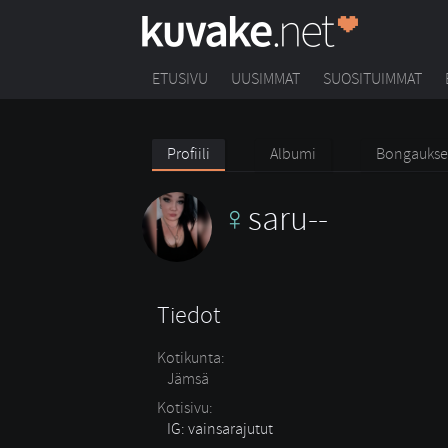
ETUSIVU
UUSIMMAT
SUOSITUIMMAT
Profiili
Albumi
Bongaukse
saru--
Tiedot
Kotikunta:
Jämsä
Kotisivu:
IG: vainsarajutut