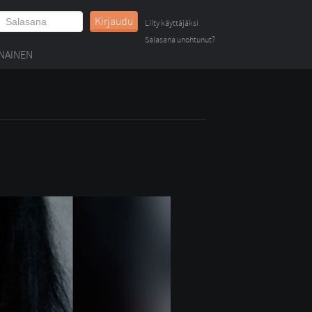
Kirjaudu
Liity käyttäjäksi
Salasana unohtunut?
NAINEN