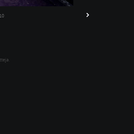
10
tteja.