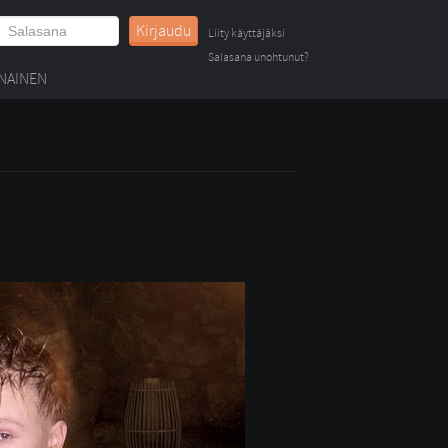
Kirjaudu
Liity käyttäjäksi
Salasana unohtunut?
NAINEN