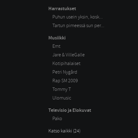
Harrastukset
Puhun usein yksin, kosk...
Tartun pimeessä sun per...
Musiikki
Emt
Jare & VilleGalle
Kotipihalaiset
Petri Nygård
Rap SM 2009
Tommy T
Ulomusic
Televisio ja Elokuvat
Pako
Katso kaikki (24)