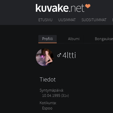
ETUSIVU
UUSIMMAT
SUOSITUIMMAT
Profiili
Albumi
Bongaukse
4ltti
Tiedot
Syntymäpäivä:
10.04.1995 (31v)
Kotikunta:
Espoo