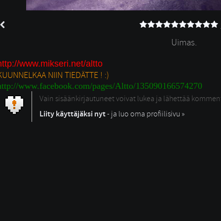
Uimas.
http://www.mikseri.net/altto
KUUNNELKAA NIIN TIEDÄTTE ! :)
http://www.facebook.com/pages/Altto/135090166574270
Vain sisäänkirjautuneet voivat lukea ja lähettää kommen
Liity käyttäjäksi nyt
- ja luo oma profiilisivu »