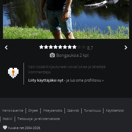
8,7
Bongauksia 
2 kpl
Vain sisäänkirjautuneet voivat lukea ja lähettää
kommentteja.
Liity käyttäjäksi nyt
- ja luo oma profiilisivu »
Kerro kaverille
Ohjeet
Yhteydenotto
Säännöt
Turvallisuus
Käyttöehdot
Mobiili
Tietosuoja- ja rekisteriseloste
©
Kuvake.net 2004-2026.