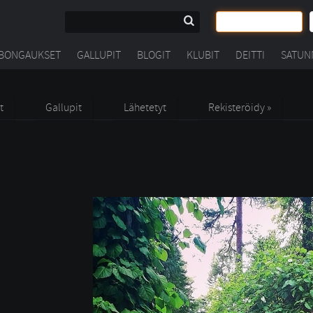
BONGAUKSET
GALLUPIT
BLOGIT
KLUBIT
DEITTI
SATUN
t
Gallupit
Lähetetyt
Rekisteröidy »