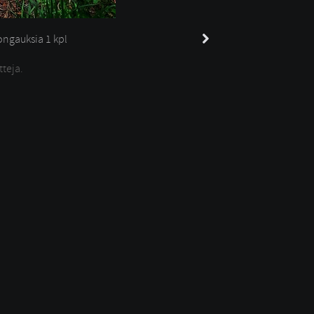
ngauksia 
1 kpl
tteja.