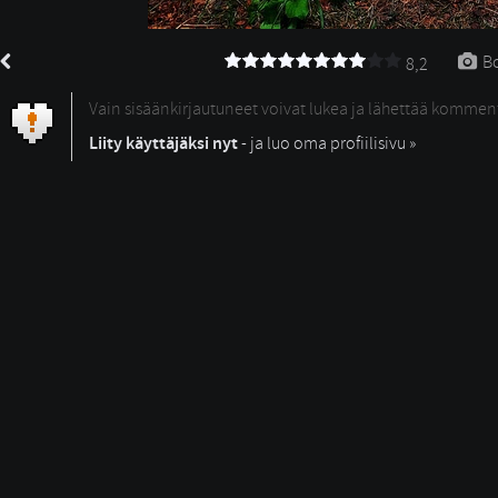
Bo
8,2
Vain sisäänkirjautuneet voivat lukea ja lähettää kommen
Liity käyttäjäksi nyt
- ja luo oma profiilisivu »