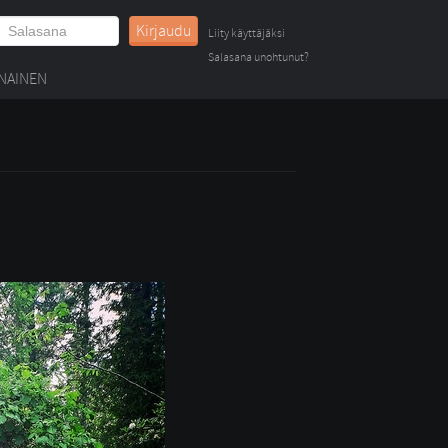
Kirjaudu
Liity käyttäjäksi
Salasana unohtunut?
NAINEN