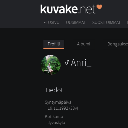
ETUSIVU
UUSIMMAT
SUOSITUIMMAT
Profiili
Albumi
Bongaukse
Anri_
Tiedot
Syntymäpäivä:
19.11.1992 (33v)
Kotikunta:
Jyväskylä