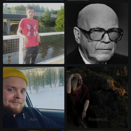
Timmy^^ 
torttukorva 
Asr- 
Rawenus 