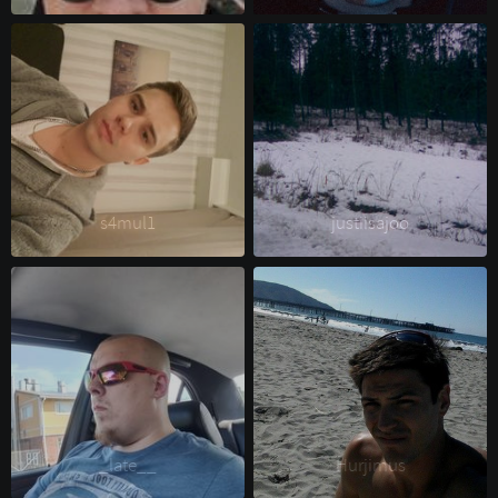
s4mul1 
justiisajoo 
_late__ 
Hurjimus 