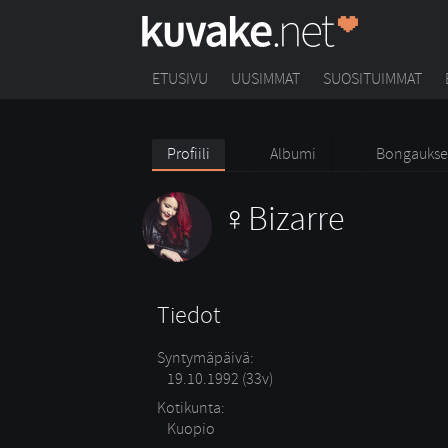
ETUSIVU
UUSIMMAT
SUOSITUIMMAT
Profiili
Albumi
Bongaukse
Bizarre
Tiedot
Syntymäpäivä:
19.10.1992 (33v)
Kotikunta:
Kuopio