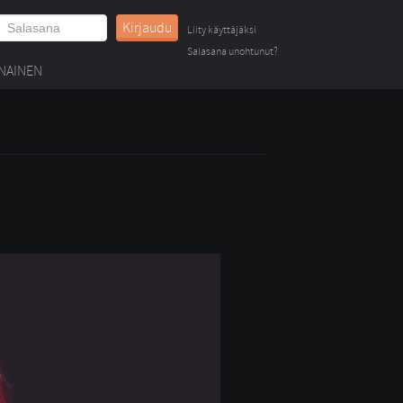
Kirjaudu
Liity käyttäjäksi
Salasana unohtunut?
NAINEN