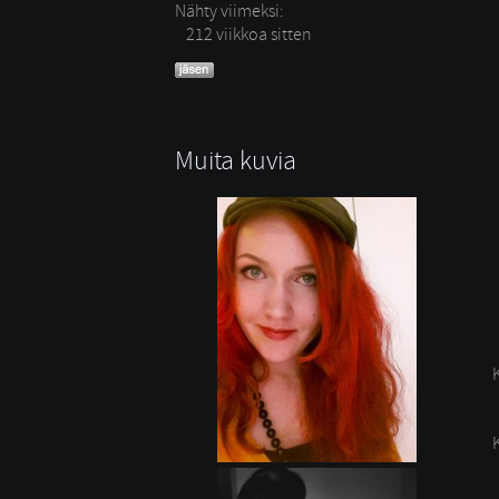
Nähty viimeksi:
212 viikkoa sitten
Muita kuvia