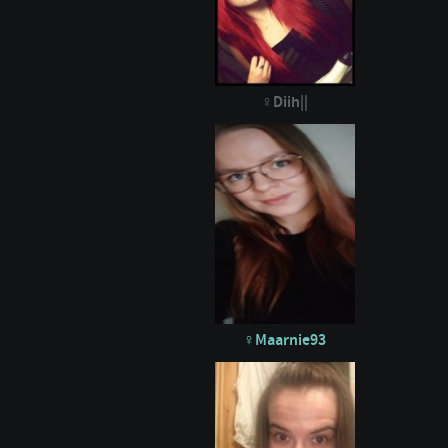
Diih||
Maarnie93