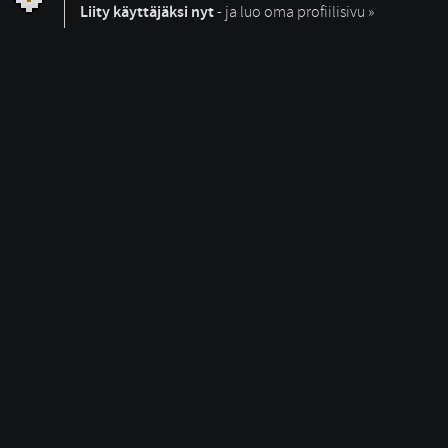
Liity käyttäjäksi nyt
- ja luo oma profiilisivu »