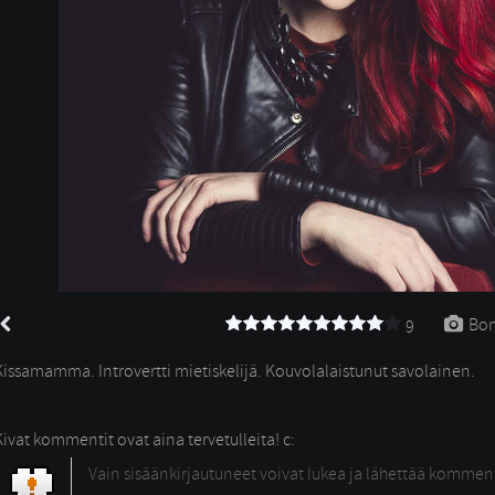
Bon
9
Kissamamma. Introvertti mietiskelijä. Kouvolalaistunut savolainen.
Kivat kommentit ovat aina tervetulleita! c:
Vain sisäänkirjautuneet voivat lukea ja lähettää kommen