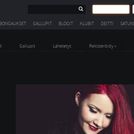
BONGAUKSET
GALLUPIT
BLOGIT
KLUBIT
DEITTI
SATUN
t
Gallupit
Lähetetyt
Rekisteröidy »