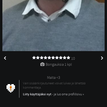
10
Bongauksia 
1 kpl
Malta <3
Vain sisäänkirjautuneet voivat lukea ja lähettää
kommentteja.
Liity käyttäjäksi nyt
- ja luo oma profiilisivu »