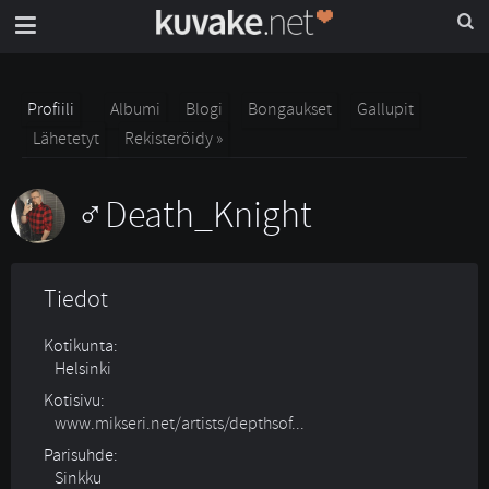
Profiili
Albumi
Blogi
Bongaukset
Gallupit
Lähetetyt
Rekisteröidy »
Death_Knight
Tiedot
Kotikunta:
Helsinki
Kotisivu:
www.mikseri.net/artists/depthsof...
Parisuhde:
Sinkku 