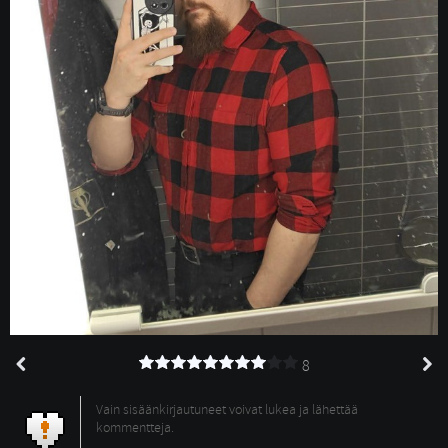
8
Vain sisäänkirjautuneet voivat lukea ja lähettää
kommentteja.