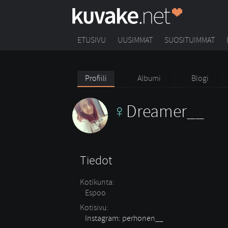
ETUSIVU
UUSIMMAT
SUOSITUIMMAT
Profiili
Albumi
Blogi
Dreamer__
Tiedot
Kotikunta:
Espoo
Kotisivu:
Instagram: perhonen__