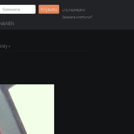
Kirjaudu
Liity käyttäjäksi
Salasana unohtunut?
NAINEN
öidy »