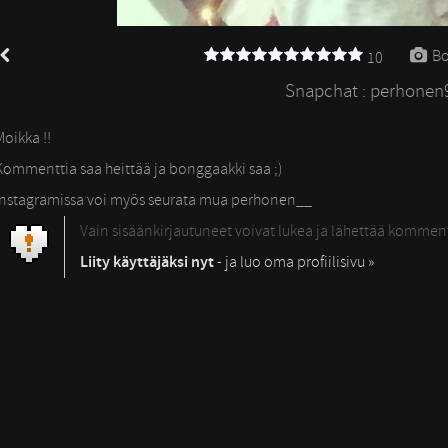
Bo
10
Snapchat : perhonen
Moikka !!
Kommenttia saa heittää ja bonggaakki saa ;)
Instagramissa voi myös seurata mua perhonen__
Vain sisäänkirjautuneet voivat lukea ja lähettää kommen
Liity käyttäjäksi nyt
- ja luo oma profiilisivu »