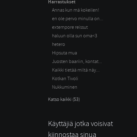
Harrastukset
Annas kun mä kokeilen!
en ole pervo minulla on...
extempore reissut
haluun olla sun oma<3
hetero
Hipsuta mua
Juosten baariin, kontat...
Kaikki tietää miltä näy...
Kotkan Tivoli
Nukkuminen
Katso kaikki (53)
Käyttäjiä jotka voisivat
kiinnostaa sinua