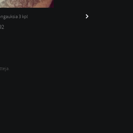
ngauksia 
3 kpl
92
tteja.