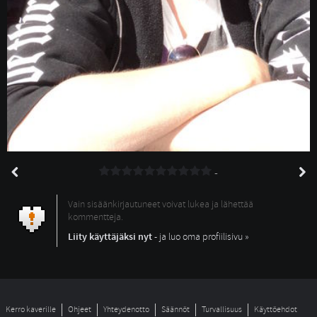
-
Vain sisäänkirjautuneet voivat lukea ja lähettää
kommentteja.
Liity käyttäjäksi nyt
- ja luo oma profiilisivu »
Kerro kaverille
Ohjeet
Yhteydenotto
Säännöt
Turvallisuus
Käyttöehdot