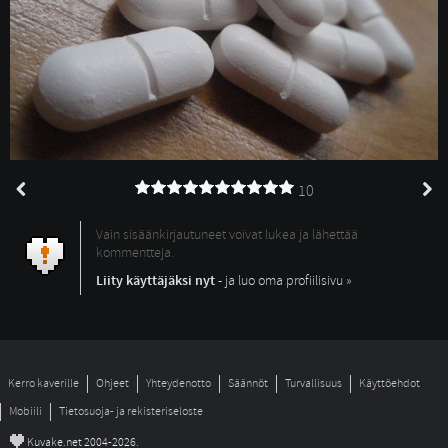
10
Vain sisäänkirjautuneet voivat lukea ja lähettää
kommentteja.
Liity käyttäjäksi nyt
- ja luo oma profiilisivu »
Kerro kaverille
Ohjeet
Yhteydenotto
Säännöt
Turvallisuus
Käyttöehdot
Mobiili
Tietosuoja- ja rekisteriseloste
©
Kuvake.net 2004-2026.