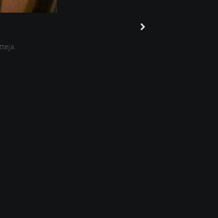
tteja.