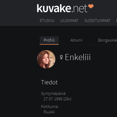
ETUSIVU
UUSIMMAT
SUOSITUIMMAT
Profiili
Albumi
Bongaukse
Enkeliii
Tiedot
Syntymäpäivä:
27.07.1998 (28v)
Kotikunta:
Ruukki