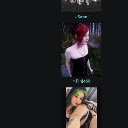
Sanni
Pinjaöö