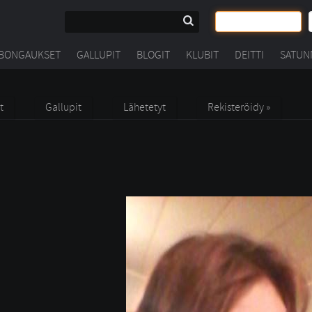
BONGAUKSET
GALLUPIT
BLOGIT
KLUBIT
DEITTI
SATUN
t
Gallupit
Lähetetyt
Rekisteröidy »