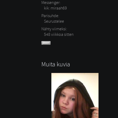
Messenger:
kik: miraah69
Parisuhde:
Seurustelee 
Nähty viimeksi:
548 viikkoa sitten
Muita kuvia