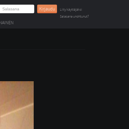
Kirjaudu
Liity käyttäjäksi
Salasana unohtunut?
NAINEN