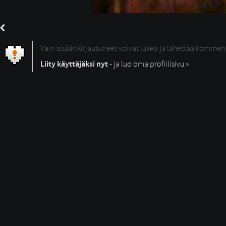
Vain sisäänkirjautuneet voivat lukea ja lähettää kommen
Liity käyttäjäksi nyt
- ja luo oma profiilisivu »