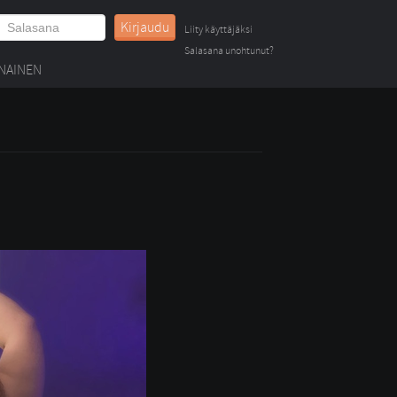
Kirjaudu
Liity käyttäjäksi
Salasana unohtunut?
NAINEN