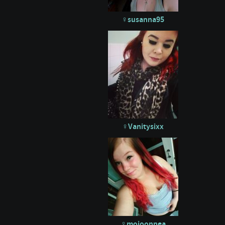
susanna95
Vanitysixx
moioonnea