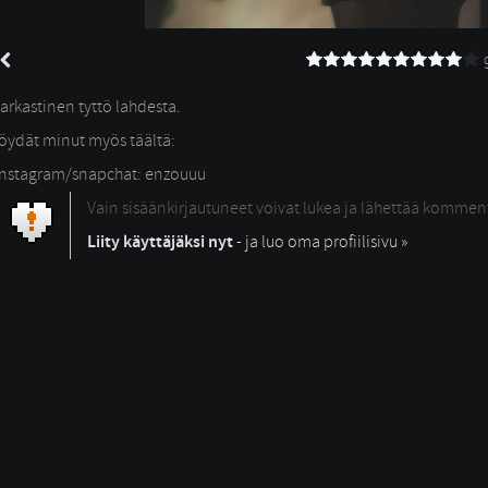
sarkastinen tyttö lahdesta.
löydät minut myös täältä:
instagram/snapchat: enzouuu
Vain sisäänkirjautuneet voivat lukea ja lähettää kommen
Liity käyttäjäksi nyt
- ja luo oma profiilisivu »