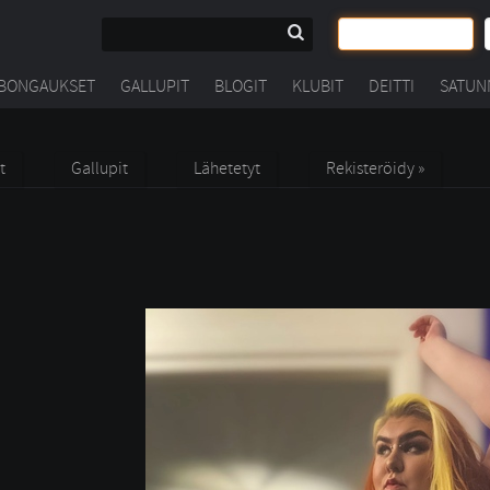
BONGAUKSET
GALLUPIT
BLOGIT
KLUBIT
DEITTI
SATUN
t
Gallupit
Lähetetyt
Rekisteröidy »