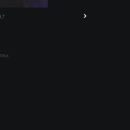
9,7
tteja.