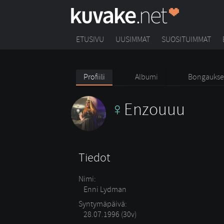
ETUSIVU
UUSIMMAT
SUOSITUIMMAT
Profiili
Albumi
Bongaukse
Enzouuu
Tiedot
Nimi:
Enni Lydman
Syntymäpäivä:
28.07.1996 (30v)