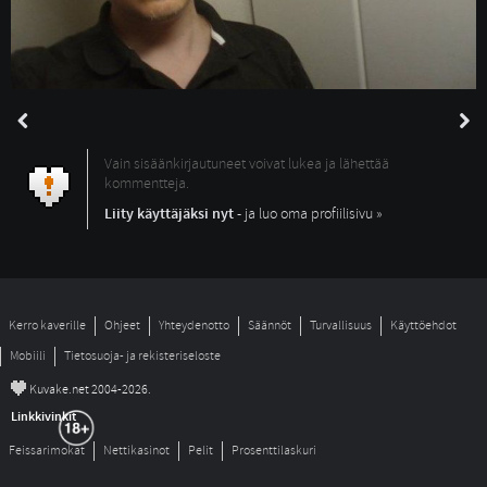
Vain sisäänkirjautuneet voivat lukea ja lähettää
kommentteja.
Liity käyttäjäksi nyt
- ja luo oma profiilisivu »
Kerro kaverille
Ohjeet
Yhteydenotto
Säännöt
Turvallisuus
Käyttöehdot
Mobiili
Tietosuoja- ja rekisteriseloste
©
Kuvake.net 2004-2026.
Linkkivinkit
Feissarimokat
Nettikasinot
Pelit
Prosenttilaskuri