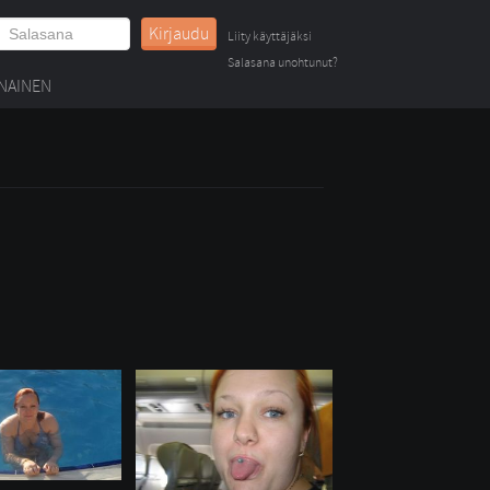
Kirjaudu
Liity käyttäjäksi
Salasana unohtunut?
NAINEN