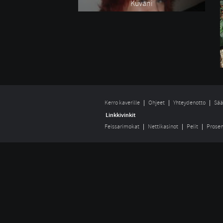
Kuvani
Kerro kaverille
Ohjeet
Yhteydenotto
Sää
Linkkivinkit
Feissarimokat
Nettikasinot
Pelit
Prosen