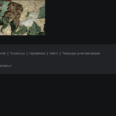
nnöt
Turvallisuus
Käyttöehdot
Mobiili
Tietosuoja- ja rekisteriseloste
ttilaskuri