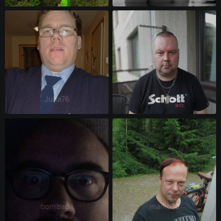
Juha76 
sami75 
bombadil 
marko30 