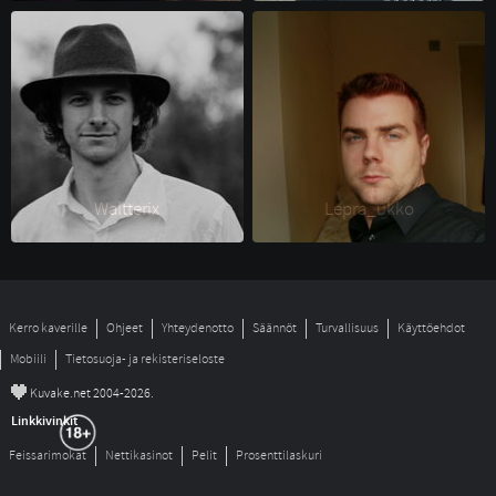
Waltterix 
Lepra_ukko 
Kerro kaverille
Ohjeet
Yhteydenotto
Säännöt
Turvallisuus
Käyttöehdot
Mobiili
Tietosuoja- ja rekisteriseloste
©
Kuvake.net 2004-2026.
Linkkivinkit
Feissarimokat
Nettikasinot
Pelit
Prosenttilaskuri