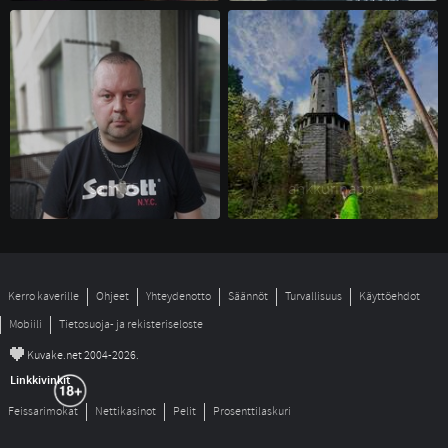
sami75 
ankkurinappi 
Kerro kaverille
Ohjeet
Yhteydenotto
Säännöt
Turvallisuus
Käyttöehdot
Mobiili
Tietosuoja- ja rekisteriseloste
©
Kuvake.net 2004-2026.
Linkkivinkit
Feissarimokat
Nettikasinot
Pelit
Prosenttilaskuri