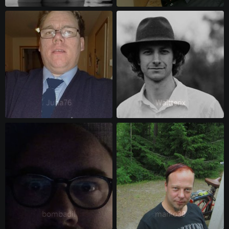
Juha76 
Waltterix 
bombadil 
marko30 