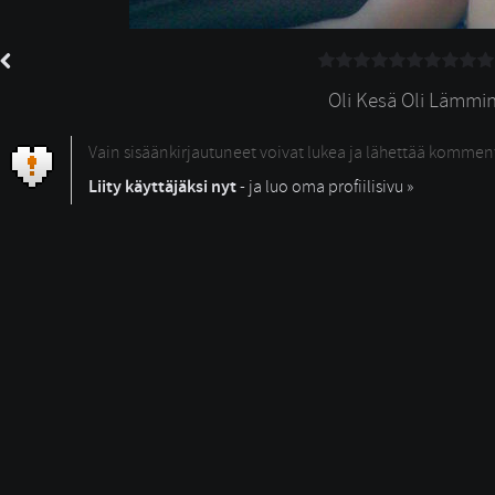
Oli Kesä Oli Lämmi
Vain sisäänkirjautuneet voivat lukea ja lähettää kommen
Liity käyttäjäksi nyt
- ja luo oma profiilisivu »