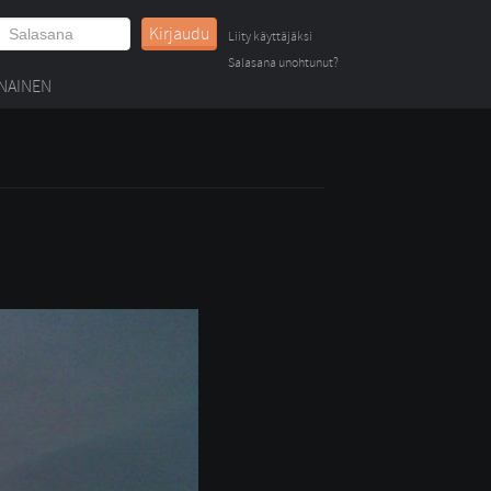
Kirjaudu
Liity käyttäjäksi
Salasana unohtunut?
NAINEN