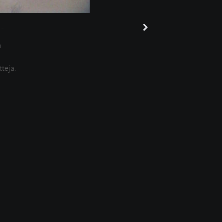
-
n
tteja.