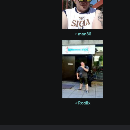
man86
Rediix