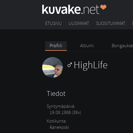
ETUSIVU
UUSIMMAT
SUOSITUIMMAT
Profiili
Albumi
Bongaukse
HighLife
Tiedot
Syntymäpäivä:
19.08.1986 (39v)
Kotikunta:
Äänekoski