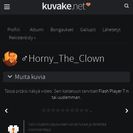
Profiili
Albumi
Bongaukset
Gallupit
Lähetetyt
Rekisteröidy »
Horny_The_Clown
Muita kuvia
Tässä pitäisi näkyä video. Sen katseluun tarvitset
Flash Player 7:n
tai uudemman.
-
Vain sisäänkirjautuneet voivat lukea ja lähettää
kommentteja.