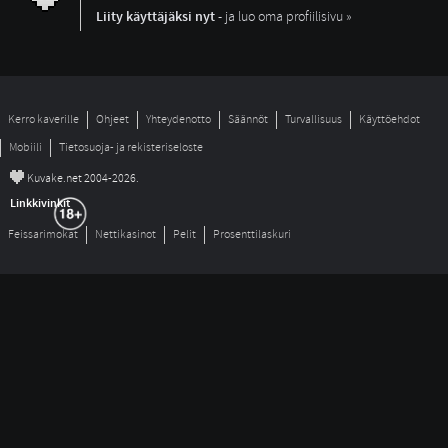
Liity käyttäjäksi nyt
- ja luo oma profiilisivu »
Kerro kaverille
Ohjeet
Yhteydenotto
Säännöt
Turvallisuus
Käyttöehdot
Mobiili
Tietosuoja- ja rekisteriseloste
©
Kuvake.net 2004-2026.
Linkkivinkit
Feissarimokat
Nettikasinot
Pelit
Prosenttilaskuri