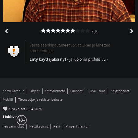
7,8
Vain sisäänkirjautuneet voivat lukea ja lähettää
kommentteja.
Liity käyttäjäksi nyt
- ja luo oma profiilisivu »
Kerro kaverille
Ohjeet
Yhteydenotto
Säännöt
Turvallisuus
Käyttöehdot
Mobiili
Tietosuoja- ja rekisteriseloste
©
Kuvake.net 2004-2026.
Linkkivinkit
Feissarimokat
Nettikasinot
Pelit
Prosenttilaskuri