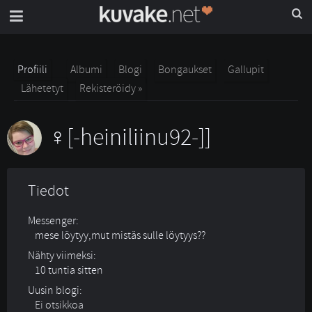
Profiili
Albumi
Blogi
Bongaukset
Gallupit
Lähetetyt
Rekisteröidy »
[-heiniliinu92-]]
Tiedot
Messenger:
mese löytyy,mut mistäs sulle löytyys??
Nähty viimeksi:
10 tuntia sitten
Uusin blogi:
Ei otsikkoa