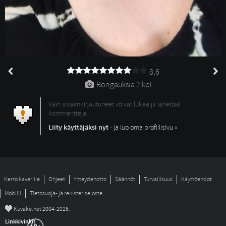
8,6
Bongauksia 
2 kpl
Vain sisäänkirjautuneet voivat lukea ja lähettää
kommentteja.
Liity käyttäjäksi nyt
- ja luo oma profiilisivu »
Kerro kaverille
Ohjeet
Yhteydenotto
Säännöt
Turvallisuus
Käyttöehdot
Mobiili
Tietosuoja- ja rekisteriseloste
©
Kuvake.net 2004-2026.
Linkkivinkit