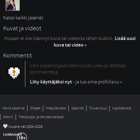
Katso kaikki jäsenet
Kuvat ja videot
Kukaan ei ole lisännyt kuvia tai videoita tähän klubiin.
Lisää uusi
kuva tai video »
Kommentit
Vain sisäänkirjautuneet voivat lukea ja lähettää
kommentteja.
Liity käyttäjäksi nyt
- ja luo oma profiilisivu »
Kerro kaverille
Ohjeet
Yhteydenotto
Säännöt
Turvallisuus
Käyttöehdot
Mobiili
Tietosuoja- ja rekisteriseloste
©
Kuvake.net 2004-2026.
Linkkivinkit