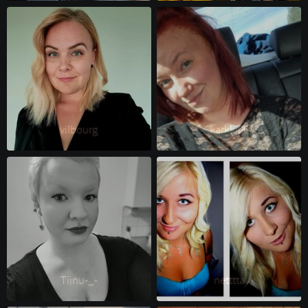
vilbourg 
karkki96 
Tiinu-_- 
netttta 