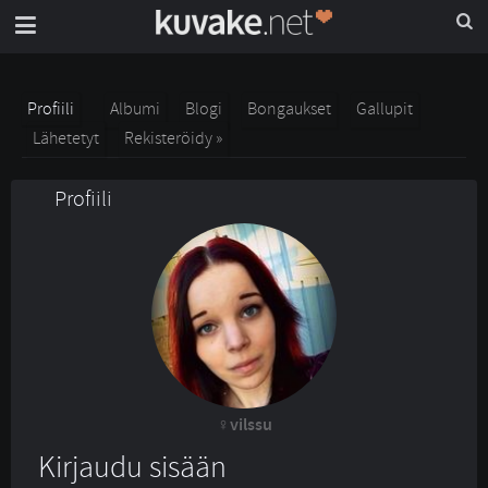
Profiili
Albumi
Blogi
Bongaukset
Gallupit
Lähetetyt
Rekisteröidy »
Profiili
vilssu
Kirjaudu sisään