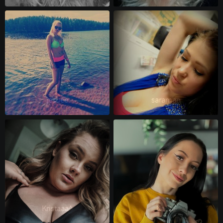
jesuee 
saraman 
Kristaaa^ 
Karita 