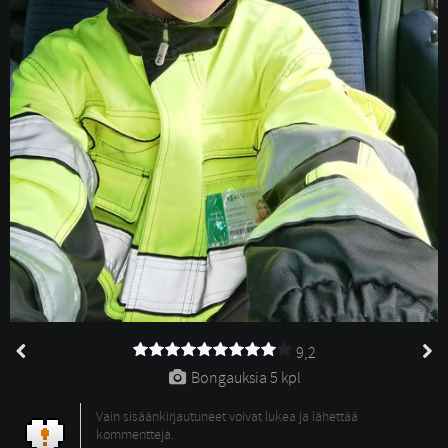
9,2
Bongauksia 
5 kpl
Vain sisäänkirjautuneet voivat lukea ja lähettää
kommentteja.