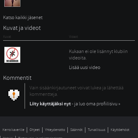
Katso kaikki jäsenet
Kuvat ja videot
Kuvat
Videot
Kukaan ei ole lisännyt klubiin
videoita.
Lisää uusi video
Kommentit
Vain sisäänkirjautuneet voivat lukea ja lähettää
kommentteja.
Liity käyttäjäksi nyt
- ja luo oma profiilisivu »
Kerro kaverille
Ohjeet
Yhteydenotto
Säännöt
Turvallisuus
Käyttöehdot