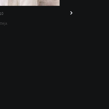
10
tteja.