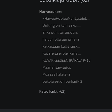
Harrastukset
~HawaaHoplaaMunLystiEiL...
Drifting on kuin Seksi....
Ehkä otin, tai siis otin.
haluun olla sun oma<3
katkastaan kullit raisk...
Kavereita ei ole ikänä ...
KUVAKKEESEEN IKÄRAJA K-16
Maanantaivitutus
Mua saa halata<3
pakolaiset on parhait!<3
Katso kaikki (62)