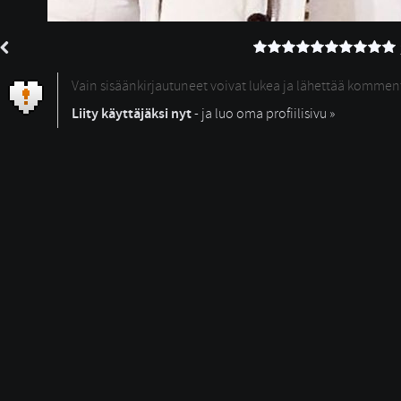
Vain sisäänkirjautuneet voivat lukea ja lähettää kommen
Liity käyttäjäksi nyt
- ja luo oma profiilisivu »