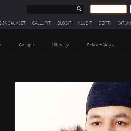
BONGAUKSET
GALLUPIT
BLOGIT
KLUBIT
DEITTI
SATUN
t
Gallupit
Lähetetyt
Rekisteröidy »