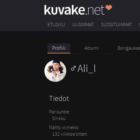
ETUSIVU
UUSIMMAT
SUOSITUIMMAT
Profiili
Albumi
Bongaukse
Ali_l
Tiedot
Parisuhde:
Sinkku 
Nähty viimeksi:
132 viikkoa sitten