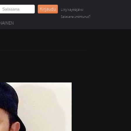
Kirjaudu
Liity käyttäjäksi
Salasana unohtunut?
NAINEN