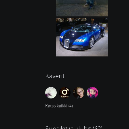
Kaverit
Katso kaikki (4)
Suosikit ja klubit (62)