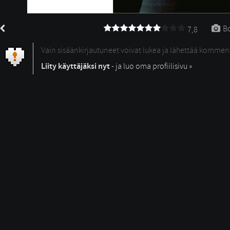
Bo
7,8
Vain sisäänkirjautuneet voivat lukea ja lähettää kommen
Liity käyttäjäksi nyt
- ja luo oma profiilisivu »