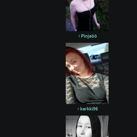
Pinjaöö
karkki96