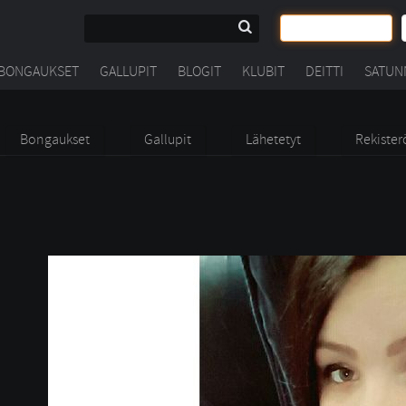
BONGAUKSET
GALLUPIT
BLOGIT
KLUBIT
DEITTI
SATUN
Bongaukset
Gallupit
Lähetetyt
Rekister