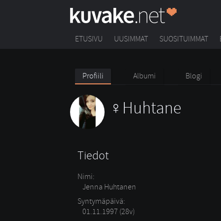
ETUSIVU
UUSIMMAT
SUOSITUIMMAT
Profiili
Albumi
Blogi
Huhtane
Tiedot
Nimi:
Jenna Huhtanen
Syntymäpäivä:
01.11.1997 (28v)