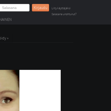
Kirjaudu
Liity käyttäjäksi
Salasana unohtunut?
NAINEN
öidy »