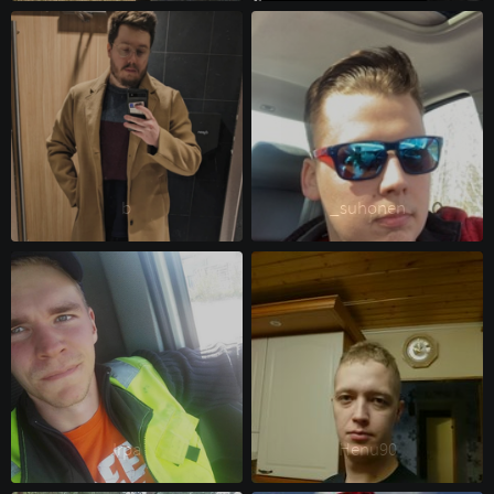
b 
_suhonen 
Irpa 
Henu90 