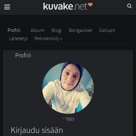
Profiili
Albumi
Blogi
Bongaukset
Gallupit
Lähetetyt
Rekisteröidy »
Profiili
Iggy
Kirjaudu sisään