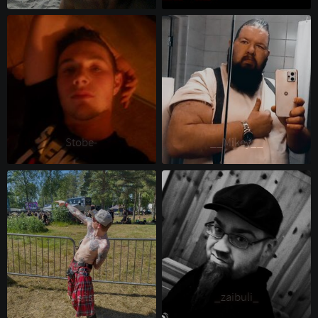
Stobe- 
__Mikey__ 
Misfist 
_zaibuli_ 