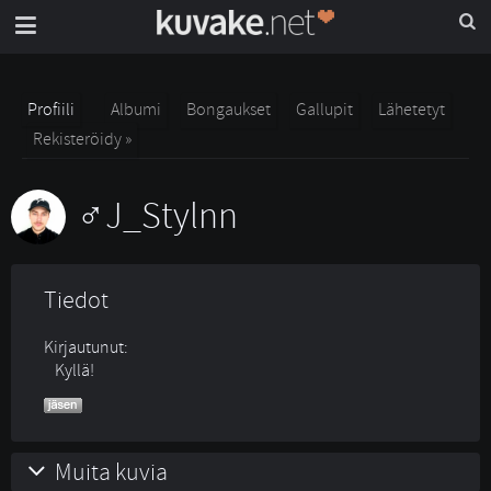
Profiili
Albumi
Bongaukset
Gallupit
Lähetetyt
Rekisteröidy »
J_Stylnn
Tiedot
Kirjautunut:
Kyllä!
Muita kuvia