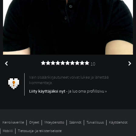
10
Vain sisäänkirjautuneet voivat lukea ja lähettää
kommentteja.
Liity käyttäjäksi nyt
- ja luo oma profiilisivu »
Kerro kaverille
Ohjeet
Yhteydenotto
Säännöt
Turvallisuus
Käyttöehdot
Mobiili
Tietosuoja- ja rekisteriseloste