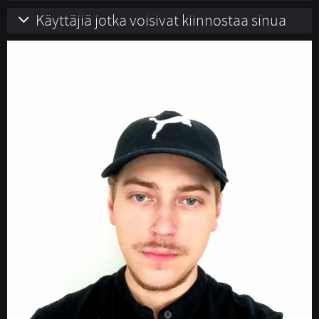
Käyttäjiä jotka voisivat kiinnostaa sinua