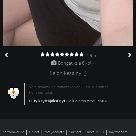
9,6
Bongauksia 
6 kpl
Se on kesä ny! ;)
Vain sisäänkirjautuneet voivat lukea ja lähettää
kommentteja.
Liity käyttäjäksi nyt
- ja luo oma profiilisivu »
Kerro kaverille
Ohjeet
Yhteydenotto
Säännöt
Turvallisuus
Käyttöehdot