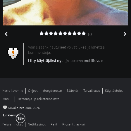
10
Vain sisäänkirjautuneet voivat lukea ja lähettää
kommentteja.
Liity käyttäjäksi nyt
- ja luo oma profiilisivu »
Kerro kaverille
Ohjeet
Yhteydenotto
Säännöt
Turvallisuus
Käyttöehdot
Mobiili
Tietosuoja- ja rekisteriseloste
©
Kuvake.net 2004-2026.
Linkkivinkit
Feissarimokat
Nettikasinot
Pelit
Prosenttilaskuri