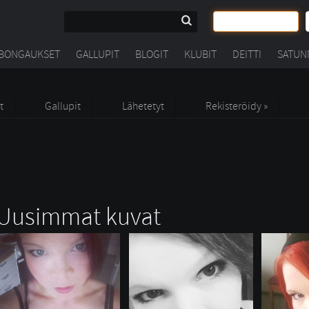
BONGAUKSET
GALLUPIT
BLOGIT
KLUBIT
DEITTI
SATUN
t
Gallupit
Lähetetyt
Rekisteröidy »
Uusimmat kuvat