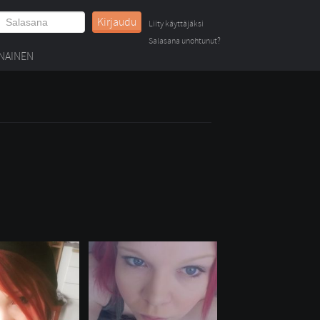
Kirjaudu
Liity käyttäjäksi
Salasana unohtunut?
NAINEN