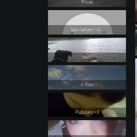
Privat
Sain lahjan! <3...
Nani
x- files
Pupulani <3