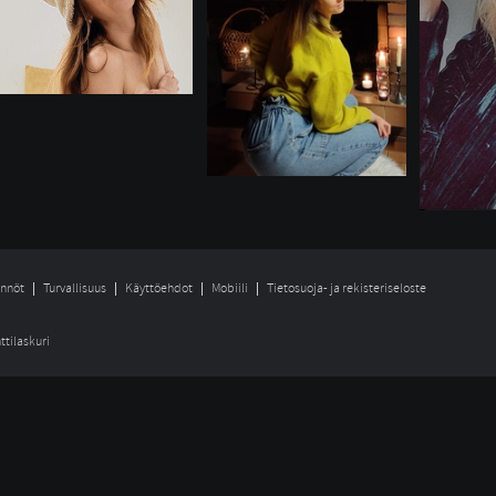
nnöt
Turvallisuus
Käyttöehdot
Mobiili
Tietosuoja- ja rekisteriseloste
ttilaskuri