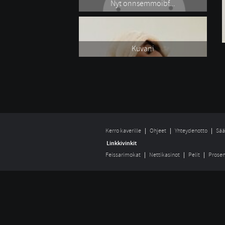
Nyt onnsemmoibf...
Kuvani
Kerro kaverille
Ohjeet
Yhteydenotto
Sää
Linkkivinkit
Feissarimokat
Nettikasinot
Pelit
Prosen