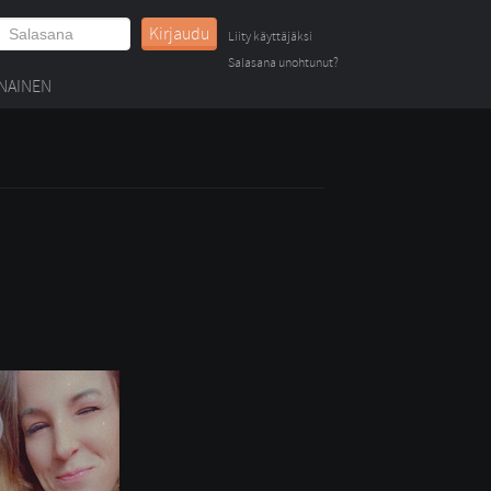
Kirjaudu
Liity käyttäjäksi
Salasana unohtunut?
NAINEN