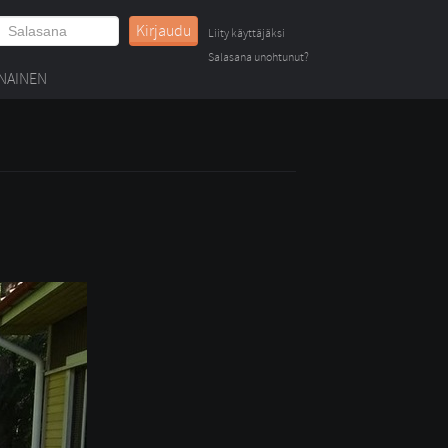
Kirjaudu
Liity käyttäjäksi
Salasana unohtunut?
NAINEN