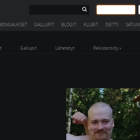
BONGAUKSET
GALLUPIT
BLOGIT
KLUBIT
DEITTI
SATUN
t
Gallupit
Lähetetyt
Rekisteröidy »