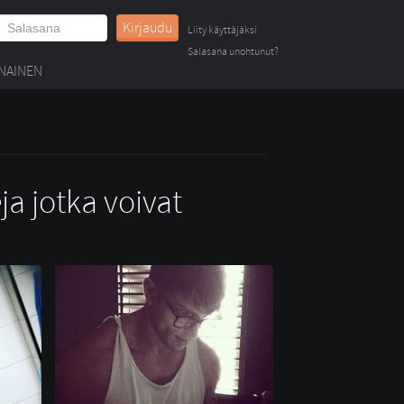
Kirjaudu
Liity käyttäjäksi
Salasana unohtunut?
NAINEN
ja jotka voivat