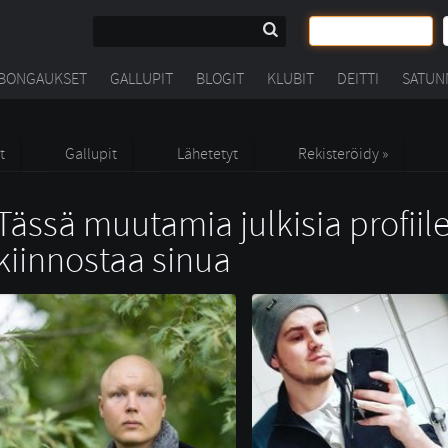
BONGAUKSET
GALLUPIT
BLOGIT
KLUBIT
DEITTI
SATUN
t
Gallupit
Lähetetyt
Rekisteröidy »
Tässä muutamia julkisia profiile
kiinnostaa sinua