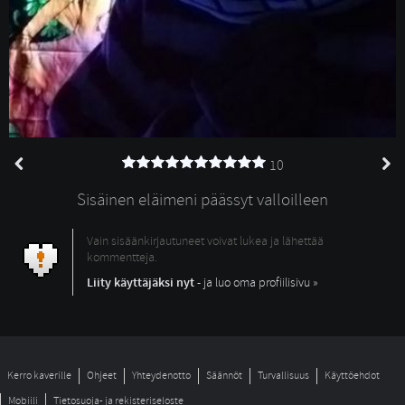
10
Sisäinen eläimeni päässyt valloilleen
Vain sisäänkirjautuneet voivat lukea ja lähettää
kommentteja.
Liity käyttäjäksi nyt
- ja luo oma profiilisivu »
Kerro kaverille
Ohjeet
Yhteydenotto
Säännöt
Turvallisuus
Käyttöehdot
Mobiili
Tietosuoja- ja rekisteriseloste