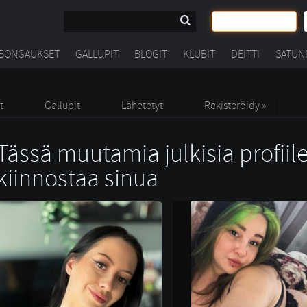
BONGAUKSET
GALLUPIT
BLOGIT
KLUBIT
DEITTI
SATUN
t
Gallupit
Lähetetyt
Rekisteröidy »
Tässä muutamia julkisia profiile
kiinnostaa sinua