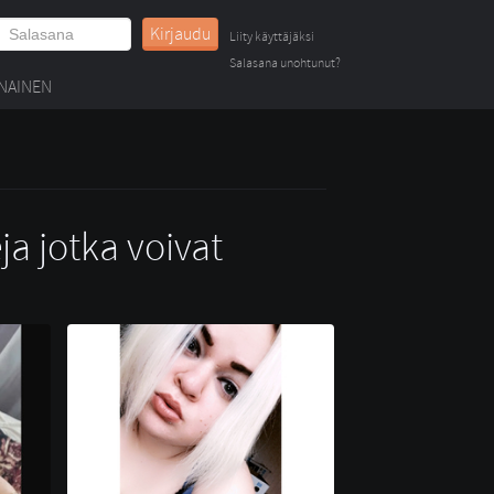
Kirjaudu
Liity käyttäjäksi
Salasana unohtunut?
NAINEN
ja jotka voivat