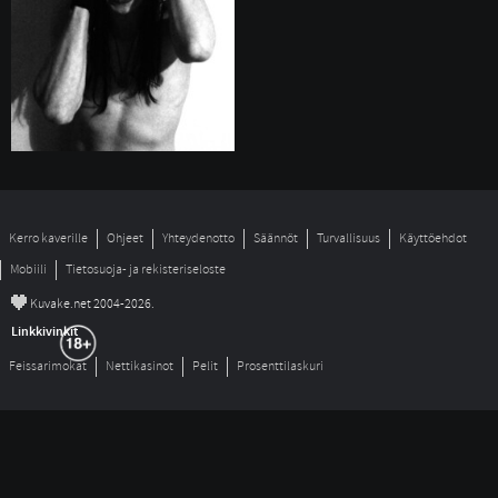
Kerro kaverille
Ohjeet
Yhteydenotto
Säännöt
Turvallisuus
Käyttöehdot
Mobiili
Tietosuoja- ja rekisteriseloste
©
Kuvake.net 2004-2026.
Linkkivinkit
Feissarimokat
Nettikasinot
Pelit
Prosenttilaskuri