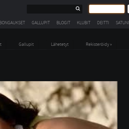
BONGAUKSET
GALLUPIT
BLOGIT
KLUBIT
DEITTI
SATUN
t
Gallupit
Lähetetyt
Rekisteröidy »