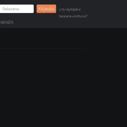
Kirjaudu
Liity käyttäjäksi
Salasana unohtunut?
NAINEN