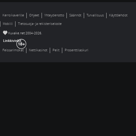
Kerro kaverille
Ohjeet
Yhteydenotto
Säännöt
Turvallisuus
Käyttöehdot
Mobiili
Tietosuoja- ja rekisteriseloste
©
Kuvake.net 2004-2026.
Linkkivinkit
Feissarimokat
Nettikasinot
Pelit
Prosenttilaskuri