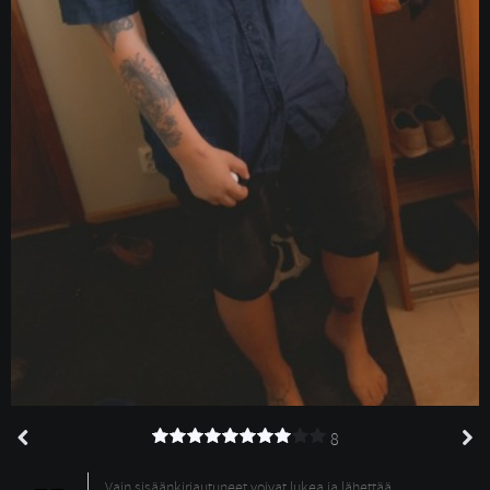
8
Vain sisäänkirjautuneet voivat lukea ja lähettää