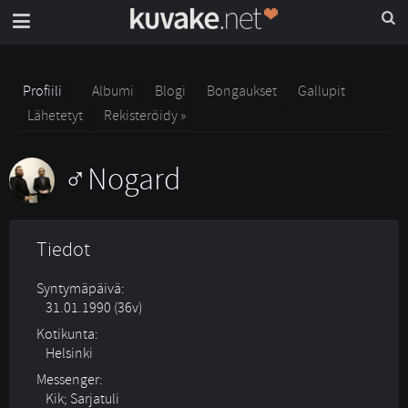
Profiili
Albumi
Blogi
Bongaukset
Gallupit
Lähetetyt
Rekisteröidy »
Nogard
Tiedot
Syntymäpäivä:
31.01.1990 (36v)
Kotikunta:
Helsinki
Messenger:
Kik; Sarjatuli