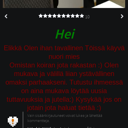
10
Hei
Elikkä Olen ihan tavallinen Töissä käyvä
nuori mies
Omistan koiran jota rakastan :) Olen
mukava ja välillä liian ystävällinen
omaksi parhaakseni. Tutustu ihmeessä
on aina mukava löytää uusia
tuttavuuksia ja jutella
:) Kysykää jos on
jotain jota haluat tietää :)
Vain sisäänkirjautuneet voivat lukea ja lähettää
kommentteja.