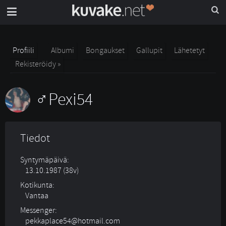
Profiili
Albumi
Bongaukset
Gallupit
Lähetetyt
Rekisteröidy »
Pexi54
Tiedot
Syntymäpäivä:
13.10.1987 (38v)
Kotikunta:
Vantaa
Messenger:
pekkaplace54@hotmail.com