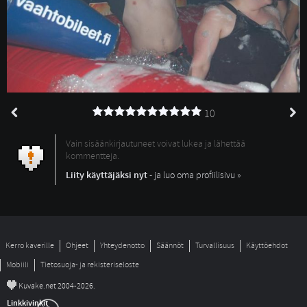
10
Vain sisäänkirjautuneet voivat lukea ja lähettää
kommentteja.
Liity käyttäjäksi nyt
- ja luo oma profiilisivu »
Kerro kaverille
Ohjeet
Yhteydenotto
Säännöt
Turvallisuus
Käyttöehdot
Mobiili
Tietosuoja- ja rekisteriseloste
©
Kuvake.net 2004-2026.
Linkkivinkit